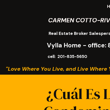
CARMEN COTTO-RI
Real Estate Broker Salesper
Vylla Home - office
cell: 201-835-5650
"Love Where You Live, and Live Where 
¿Cuál Es 