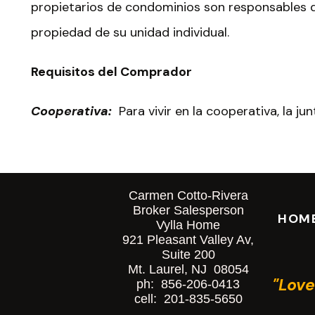
propietarios de condominios son responsables d
propiedad de su unidad individual.
Requisitos del Comprador
Cooperativa:
Para vivir en la cooperativa, la j
examina a un posible comprador. Se analizará su c
está dispuesto a cumplir con las reglas y estatu
rechazado por su edad, sexo, raza, orientación se
Carmen Cotto-Rivera
Broker Salesperson
HOM
Condominio:
Comprar una unidad de condominio
Vylla Home
921 Pleasant Valley Av,
unifamiliar porque no es necesario ser evaluad
Suite 200
Mt. Laurel, NJ 08054
tratando directamente con el propietario indivi
"Love
ph: 856-206-0413
cell: 201-835-5650
oferta y una vez aceptada transfieren el inmueb