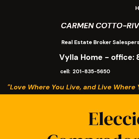
CARMEN COTTO-RI
Real Estate Broker Salesper
Vylla Home - office
cell: 201-835-5650
"Love Where You Live, and Live Where 
Elecci