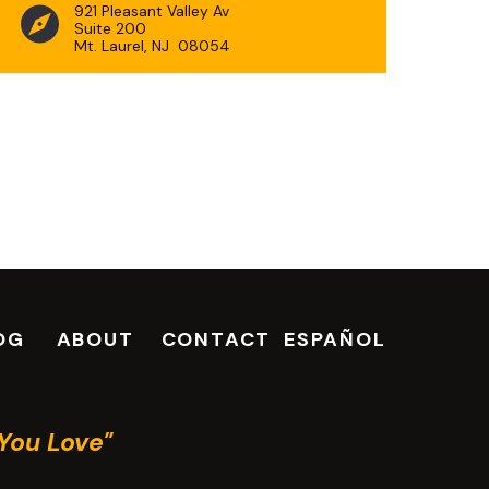
921 Pleasant Valley Av
Suite 200
Mt. Laurel, NJ 08054
OG
ABOUT
CONTACT
ESPAÑOL
You Love"