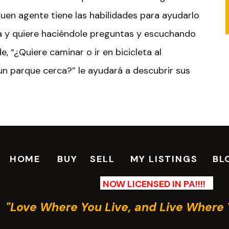
en agente tiene las habilidades para ayudarlo
a y quiere haciéndole preguntas y escuchando
, “¿Quiere caminar o ir en bicicleta al
un parque cerca?” le ayudará a descubrir sus
 es un paso importante incluso antes de
nte que tiene en mente lo mejor para usted
sa o un condominio, sino un lugar al que pueda
HOME
BUY
SELL
MY LISTINGS
BL
 se enfoca en encontrar el hogar adecuado para
NOW LICENSED IN PA!!!!
"Love Where You Live, and Live Where 
 agente sabe que usted está ocupado, por lo