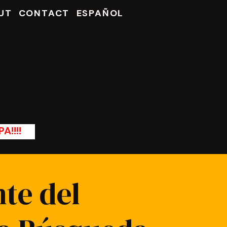
UT
CONTACT
ESPAÑOL
A!!!!
te del