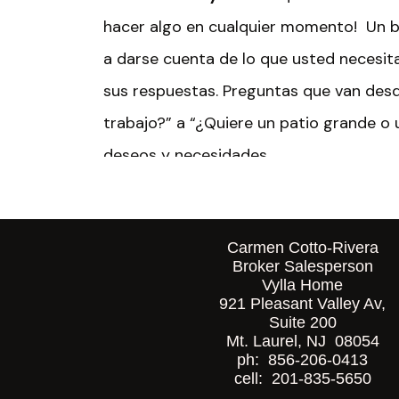
hacer algo en cualquier momento! Un bu
a darse cuenta de lo que usted necesit
sus respuestas. Preguntas que van desde
trabajo?” a “¿Quiere un patio grande o 
deseos y necesidades.
Este proceso puede llevar tiempo, pero
comenzar a visitar los hogares. Un age
Carmen Cotto-Rivera
Broker Salesperson
sabrá que no está buscando solo una ca
Vylla Home
llamar “mi casa”. Y lo más importante,
921 Pleasant Valley Av,
Suite 200
USTED y nadie más.
Mt. Laurel, NJ 08054
ph: 856-206-0413
cell: 201-835-5650
5. Respeta su tiempo Y su horario
. Su