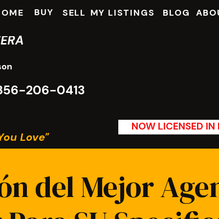
BUY
HOME
SELL
MY LISTINGS
BLOG
ABO
VERA
son
: 856-206-0413
NOW LICENSED IN P
You Love"
ón del Mejor Agen