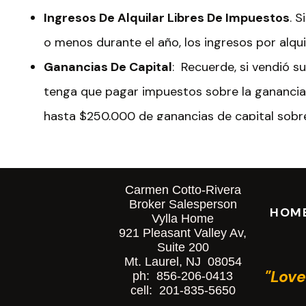
Ingresos De Alquilar Libres De Impuestos
. S
o menos durante el año, los ingresos por alqui
Ganancias De Capital
: Recuerde, si vendió su
tenga que pagar impuestos sobre la ganancia. 
hasta $250,000 de ganancias de capital sobre 
$500,000 de ganancias de capital sobre biene
declaración conjunta. Si está vendiendo una p
vuelve un poco más complicado. Podría hacer 
Carmen Cotto-Rivera
Broker Salesperson
HOM
ganancias de capital en esa venta también. Si
Vylla Home
921 Pleasant Valley Av,
comuníquese conmigo y podemos hablar más,
Suite 200
Mt. Laurel, NJ 08054
experto en 1031 que puede responder todas 
"Love
ph: 856-206-0413
Ahí lo tiene—información básica que le ayudará
cell: 201-835-5650