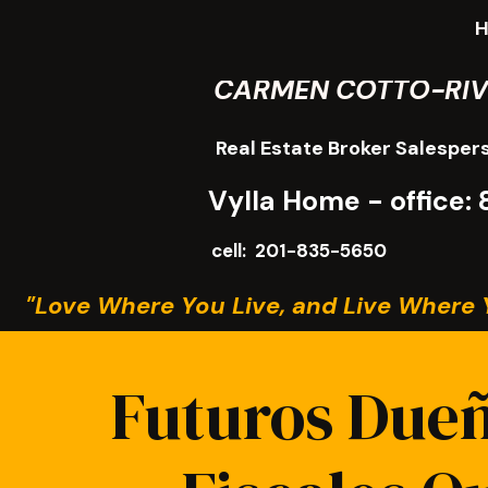
CARMEN COTTO-RI
Real Estate Broker Salesper
Vylla Home - office
cell: 201-835-5650
"Love Where You Live, and Live Where 
Futuros Dueñ