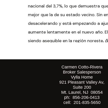
nacional del 3,7%, lo que demuestra que
mejor que la de su estado vecino. Sin e
desacelerando y está empezando a ajus
aumente lentamente en el nuevo año. El
siendo asequible en la región noreste
. 
económico estatal de TD Bank)
Mercado Inmobiliario
Carmen Cotto-Rivera
Broker Salesperson
Nueva Jersey
–
las ventas de viviend
Vylla Home
921 Pleasant Valley Av,
pasado, pero el inventario sin vender si
Suite 200
Mt. Laurel, NJ 08054
precios de las viviendas aumentan. Mie
ph: 856-206-0413
finales de 2023, se estima que los prec
cell: 201-835-5650