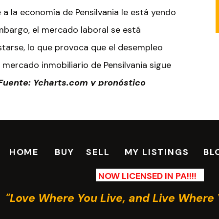
 a la economía de Pensilvania le está yendo
mbargo, el mercado laboral se está
tarse, lo que provoca que el desempleo
 mercado inmobiliario de Pensilvania sigue
(Fuente: Ycharts.com y pronóstico
HOME
BUY
SELL
MY LISTINGS
BL
as han seguido desacelerándose este año
gue siendo bajo. El bajo inventario hace que los
NOW LICENSED IN PA!!!!
ntras todavía estamos esperando las cifras
"Love Where You Live, and Live Where 
ios de las viviendas aumentarán un 7%, a pesar