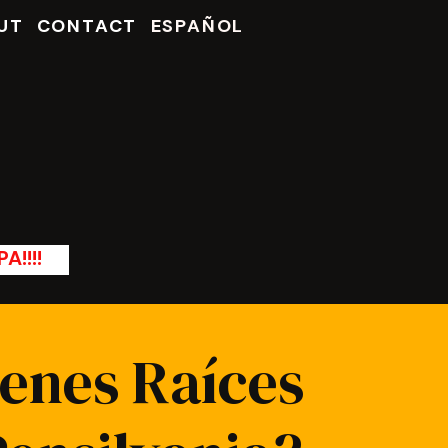
UT
CONTACT
ESPAÑOL
A!!!!
enes Raíces