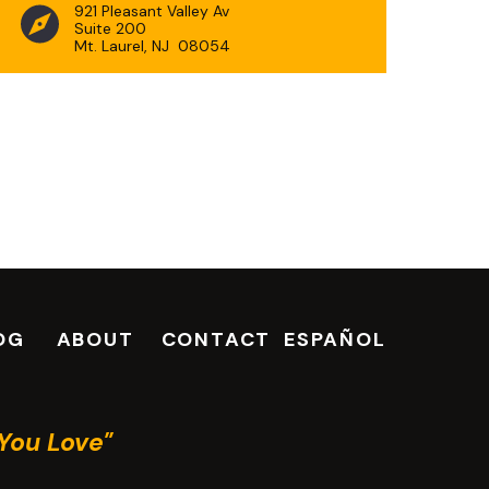
921 Pleasant Valley Av
Suite 200
Mt. Laurel, NJ 08054
OG
ABOUT
CONTACT
ESPAÑOL
You Love"