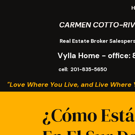
CARMEN COTTO-RI
Real Estate Broker Salesper
Vylla Home - office
cell: 201-835-5650
"Love Where You Live, and Live Where 
¿Cómo Está 