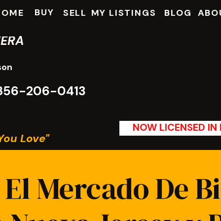
BUY
HOME
SELL
MY LISTINGS
BLOG
ABO
VERA
son
: 856-206-0413
NOW LICENSED IN P
You Love"
El Mercado De Bi