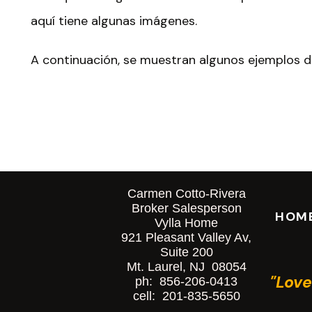
aquí tiene algunas imágenes.
A continuación, se muestran algunos ejemplos d
3 Cosas Que Usted Debe Saber Sobre Los Tap
Carmen Cotto-Rivera
Broker Salesperson
HOM
Vylla Home
Tipos de Metales para Tapajuntas de Techo
921 Pleasant Valley Av,
Existen diferentes tipos de metales utilizado
Suite 200
Mt. Laurel, NJ 08054
comunes son: aluminio, acero y cobre. El ace
"Love
ph: 856-206-0413
cell: 201-835-5650
porque se ajusta a la mayoría de los presupues