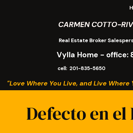
CARMEN COTTO-RI
Real Estate Broker Salesper
Vylla Home - office
cell: 201-835-5650
"Love Where You Live, and Live Where 
Defecto en el