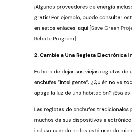
¡Algunos proveedores de energía inclus
gratis! Por ejemplo, puede consultar es
en estos enlaces: aquí
[Save Green Proj
Rebate Program]
2. Cambie a
U
na
R
egleta
E
lectrónica
I
Es hora de dejar sus viejas regletas de 
enchufes “inteligente”. ¿Quién no ve tod
apaga la luz de una habitación? ¡Esa es
Las regletas de enchufes tradicionale
muchos de sus dispositivos electrónic
incluso cuando no los está usando mien