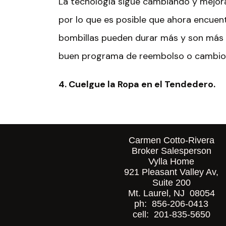
La tecnología sigue cambiando y mejora
por lo que es posible que ahora encuen
bombillas pueden durar más y son más c
buen programa de reembolso o cambio s
4. Cuelgue la
R
opa en el
T
endedero.
Colgar la ropa para que se seque puede 
pioneros, pero inténtelo. Adquiera el h
Carmen Cotto-Rivera
tendedero plegable en lugar de en la sec
Broker Salesperson
Vylla Home
públicos y el medio ambiente se lo agr
921 Pleasant Valley Av,
Suite 200
Mt. Laurel, NJ 08054
Esto puede ayudarlo a reducir la canti
ph: 856-206-0413
semana, lo que se traduce en menos co
cell: 201-835-5650