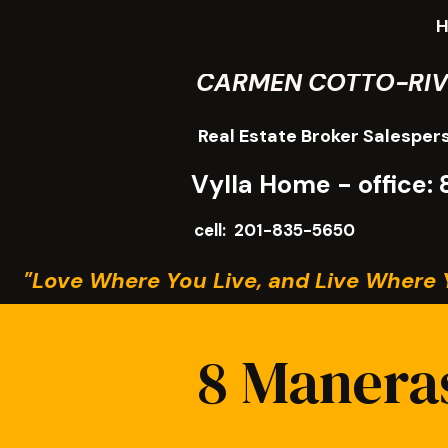
CARMEN COTTO-RI
Real Estate Broker Salesper
Vylla Home - office
cell: 201-835-5650
"Love Where You Live, and Live Where 
8 Maneras