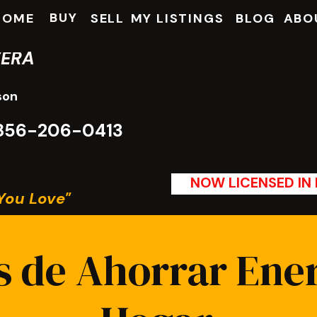
BUY
HOME
SELL
MY LISTINGS
BLOG
ABO
VERA
son
: 856-206-0413
NOW LICENSED IN P
You Love"
 de Ahorrar Ener