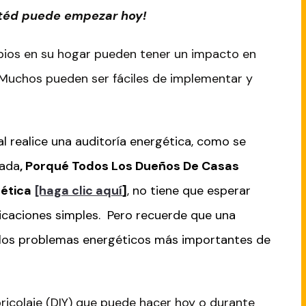
téd p
uede empezar hoy!
bios en su hogar pueden tener un impacto en
. Muchos pueden ser fáciles de implementar y
l realice una auditoría energética, como se
sada
, Porqué Todos Los Dueños De Casas
gética
[haga clic aquí
]
, no tiene que esperar
icaciones simples. Pero recuerde que una
e los problemas energéticos más importantes de
bricolaje (DIY) que puede hacer hoy o durante