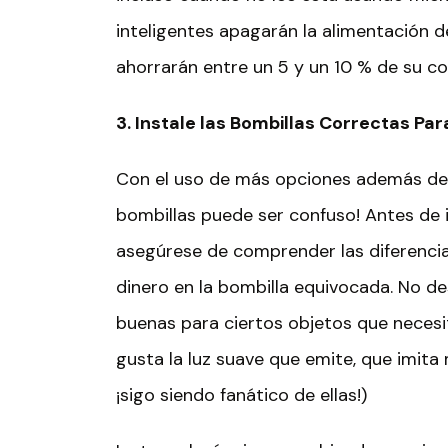
inteligentes apagarán la alimentación 
ahorrarán entre un 5 y un 10 % de su c
3. Instale
l
as
B
ombillas
C
orrectas
P
ar
Con el uso de más opciones además de 
bombillas puede ser confuso! Antes de i
asegúrese de comprender las diferencia
dinero en la bombilla equivocada. No d
buenas para ciertos objetos que necesit
gusta la luz suave que emite, que imita m
¡sigo siendo fanático de ellas!)