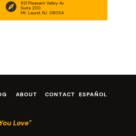
921 Pleasant Valley Av
Suite 200
Mt. Laurel, NJ 08054
OG
ABOUT
CONTACT
ESPAÑOL
You Love"