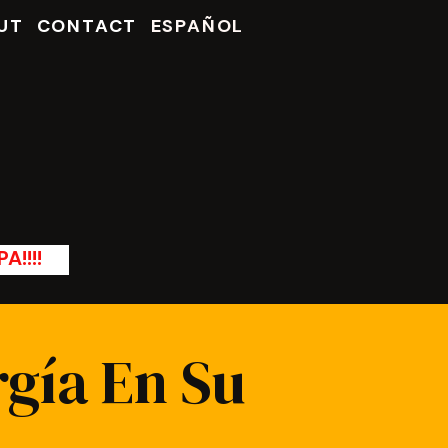
UT
CONTACT
ESPAÑOL
A!!!!
gía En Su