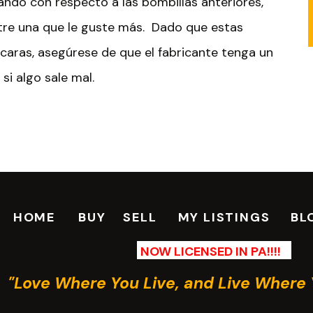
ndo con respecto a las bombillas anteriores,
tre una que le guste más. Dado que estas
aras, asegúrese de que el fabricante tenga un
i algo sale mal.
parecer que estás de vuelta en los días de los
ábito de colgar parte de su ropa en un
adora. ¡Su ropa, su factura de servicios
HOME
BUY
SELL
MY LISTINGS
BL
adecerán!
NOW LICENSED IN PA!!!!
dad de cargas que coloca en la secadora cada
"Love Where You Live, and Live Where 
nsumo de electricidad.